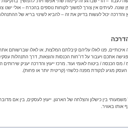
ה לעבור – הרי שברגע זה קיימות שתי אפשרויות: להמשיך בתקיעות 
שונה. לעיתים אין צורך למשוך לקוחות נוספים בהכרח – אולי ישנו 
ץ והדרכה יכול לעשות בדיוק את זה – להביא לשינוי בריא של ההתנהל
הדרכה
כה איכותיים, פנו לאלו עליהם קיבלתם המלצות, או לאלו שברשותם אתר
ע לפגישה אתכם ויעבור על דו"חות הכנסות והוצאות, דרך התנהלות עסקי
/ מס הכנסה / ביטוח לאומי ועוד. מרכז ייעוץ והדרכה יעניק שירותים
סק מגיע לנקודת מפנה כלשהי (קריטית יותר או פחות).
 משמעותי בין כישלון והצלחה של הארגון. ייעוץ לעסקים, בין אם מדובר 
 אותו באוויר.